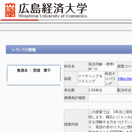
シラバス情報
英語理解・標準Ⅰ
科目名
授業コー
dﾋﾞﾒｽ
教員名 ： 西浦 寛子
科目ナ
リーディング＆
副題
ンバリ
https://
リスニング
ング
単位数
1.00単位
配当年次
教職免許種類
この授業では、1年次に習
指します。幅広いジャンル
文を理解する力をつけてい
授業内容
り、英語の音やリズムに慣