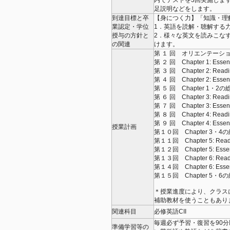
内でテストを3回実施しま
足説明などをします。
到達目標と卒
【身につく力】「知識・理
業認定・学位
1．英語を読解・聴解する
授与の方針と
2．様々な英文を読みこな
の関連
けます。
第 １ 回 オリエンテーション、C
第 ２ 回 Chapter 1: Esse
第 ３ 回 Chapter 2: Rea
第 ４ 回 Chapter 2: Esse
第 ５ 回 Chapter 1・
第 ６ 回 Chapter 3: Rea
第 ７ 回 Chapter 3: Esse
第 ８ 回 Chapter 4: Rea
第 ９ 回 Chapter 4: Esse
授業計画
第１０回 Chapter 3・
第１１回 Chapter 5: Rea
第１２回 Chapter 5: Esse
第１３回 Chapter 6: Rea
第１４回 Chapter 6: Esse
第１５回 Chapter 5・
＊授業進度により、クラス
補助教材を使うこともあり
関連科目
必修英語CII
毎週必ず予習・復習を90
準備学習等の