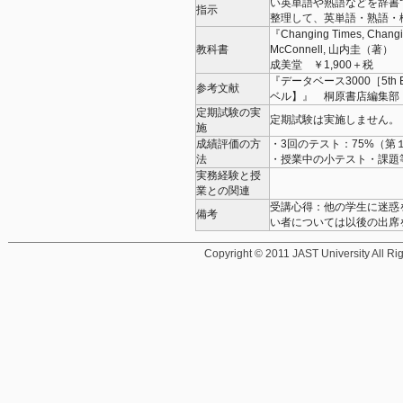
い英単語や熟語などを辞書
指示
整理して、英単語・熟語
『Changing Times, Ch
教科書
McConnell, 山内圭（著）
成美堂 ￥1,900＋税
『データベース3000［5th
参考文献
ベル】』 桐原書店編集部
定期試験の実
定期試験は実施しません。
施
成績評価の方
・3回のテスト：75%（第１
法
・授業中の小テスト・課題
実務経験と授
業との関連
受講心得：他の学生に迷惑
備考
い者については以後の出席