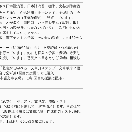
ネス日本語演習、日本語演習・標準、文芸創作実践
今日の漢字」から出題）を行います。予習用の「今
援センター内（明徳館6階）に設置しています。
ぶことが多く、毎回新しい内容を学んで課題に取り
の回の内容が身につかないばかりか、次回からの内
欠席をしてはいけません。
習、漢字テストの予習、その他の課題）に約120分以
ーナー（明徳館6階）では「文章読解・作成能力検
を行っています。他にも授業の予習・復習に必要な
支援しています。意見文の書き方など気軽に相談し
『基礎から学べる！文章力ステップ 文章検準２級
店で必ず第1回目の授業までに購入）
日本語文章表現』（第1回目の授業で配布）
。
（20%）、小テスト、意見文、模擬テスト
0%）を総合的に判断して一次評価とします。その上で
」3級以上合格又は文章読解・作成能力テスト3級以
を認定します。
合、1回あたり0.5点を加点します。