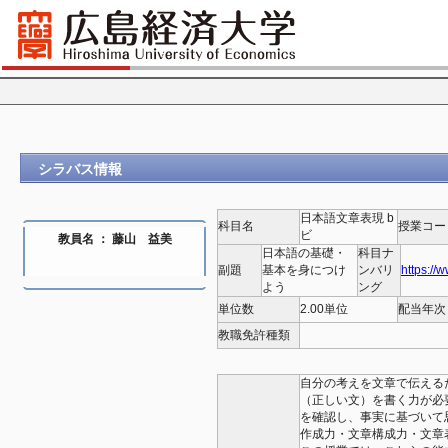
シラバス情報
日本語文章表現 b
科目名
授業コー
ビ
教員名 ： 藤山 益美
日本語の基礎・
科目ナ
副題
基本を身につけ
ンバリ
https://
よう
ング
単位数
2.00単位
配当年次
教職免許種類
自分の考えを文章で伝える
（正しい文）を書く力が必
を確認し、事実に基づいて
作成力・文章構成力・文章