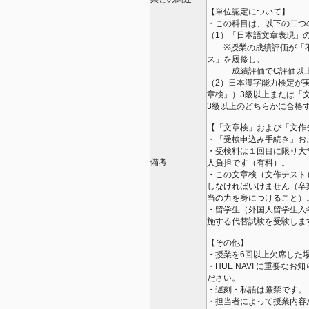
【単位認定について】
・この科目は、以下の二つ
（1）「日本語文章表現」
※授業の成績評価が「不
ス」を履修し、
成績評価でC評価以上
（2）日本漢字能力検定が
章検」）3級以上または「
3級以上のどちらかに合格
【「文章検」および「文作
・「受検申込み手続き」お
・受検料は１回目に限り大
備考
人負担です（有料）。
・この文章検（文作テスト
しなければいけません（卒
当の力を身につけること）
・留学生（外国人留学生入
施する代替試験を受験しま
【その他】
・授業を6回以上欠席した
・HUE NAVI に重要
ださい。
・遅刻・私語は厳禁です。
・担当者によって授業内容