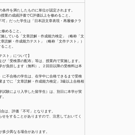
の条件を満たしたものに単位が認定されます。
の授業の成績評価でC評価以上を修めること。
可」だった学生は「日本語文章表現・再履修クラ
修めること。
実施している「文章読解・作成能力検定」（略称「文
文章読解・作成能力テスト」（略称「文作テスト」）
すること。
テスト」について】
よび「受検票の配布」等は、授業内で実施します。
学が負担します（無料）。２回目以降の受検料は本
）に不合格の学生は、在学中に合格できるまで受検
業までに「文章読解・作成能力検定」3級以上合格相
。
学試験により入学した留学生）は、別日に本学が実
す。
場合は、評価「不可」となります。
なお知らせをすることがありますので、注意しておいてく
が多少異なる場合があります。