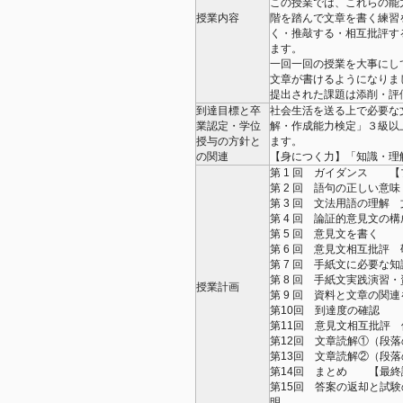
この授業では、これらの能
授業内容
階を踏んで文章を書く練習
く・推敲する・相互批評す
ます。
一回一回の授業を大事にし
文章が書けるようになりま
提出された課題は添削・評
到達目標と卒
社会生活を送る上で必要な
業認定・学位
解・作成能力検定」３級以
授与の方針と
ます。
の関連
【身につく力】「知識・理
第 1 回 ガイダンス 
第 2 回 語句の正しい意
第 3 回 文法用語の理解
第 4 回 論証的意見文の
第 5 回 意見文を書く
第 6 回 意見文相互批評
第 7 回 手紙文に必要な
第 8 回 手紙文実践演習
授業計画
第 9 回 資料と文章の関
第10回 到達度の確認 
第11回 意見文相互批評
第12回 文章読解①（段
第13回 文章読解②（段
第14回 まとめ 【最終
第15回 答案の返却と試
明