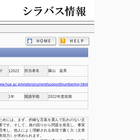
ド
担当者名
藤山 益美
12022
www.hue.ac.jp/visitors/current/support/numbering.html
1年
開講学期
2022年度前期
ためには、まず、的確な言葉を選んで乱れのない文
要です。そして、身の回りから問題を発見し、事実
思考し、他人によく理解される表現で書く力（文章
表現力）が求められます。