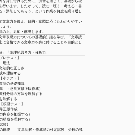
力を身に付けるために、演習を通じて、基礎から段
を行います。したがって、読む・聴く・考える・書
る・添削してもらう、という作業を何度も繰り返し
て文章力を鍛え、目的・意図に応じたわかりやすい
しょう。
価の上、返却・解説します。
文章表現力についての基礎的知識を学び、「文章読
上に合格できる文章力を身に付けることを目的とし
解」「論理的思考力・分析力」
【プレテスト】
味・用法
 文法的な正しさ
構成を理解する
 【小テスト】
 敬語の基礎知識
知識 （意見文修正版作成）
・資料分析の方法を理解する
連を理解する
【模擬テスト】
 修正版作成
落の内容を把握する）
落の構成を理解する）
試験】
験の解説 「文章読解・作成能力検定試験」受検の説