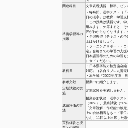
関連科目
文章表現演習・標準、ビジ
・毎時間、漢字テスト（「
日の漢字」は教育・学習支
・この授業は演習です。学
組みます。欠席すると、そ
容がわからなくなります。
準備学習等の
・予習復習（テキストの予
指示
上はかけましょう。
・ラーニングサポート・コ
定」合格までの学習の支援
日本語習得のための学習も
に来てください。
・日本漢字能力検定協会編
教科書
対応』（各自リブレ丸善売
・本学編『2022年度版 
参考文献
授業中に紹介します。
定期試験の実
定期試験を実施しません
施
授業参加状況・漢字テスト
（30%）、最終試験（5
成績評価の方
「文章読解・作成能力検定
法
上の合格相当をもって単位
なお、11回以上出席した場
実務経験と授
業との関連