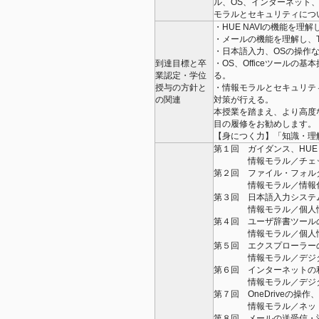
ル、OS、インターネット、
モラルとセキュリティにつ
・HUE NAVIの機能を理
・メールの機能を理解し、
・日本語入力、OSの操作
到達目標と卒
・OS、Officeツール
業認定・学位
る。
授与の方針と
・情報モラルとセキュリテ
の関連
対策が行える。
本授業を踏まえ、より高度
目の履修をお勧めします。
【身につく力】「知識・理
第１回 ガイダンス、HUE
情報モラル／チェッ
第２回 ファイル・フォル
情報モラル／情報化社会の
第３回 日本語入力システ
情報モラル／個人情報の適
第４回 ユーザ辞書ツールの活
情報モラル／個人情報の適
第５回 エクスプローラー
情報モラル／デジタル時代
第６回 インターネットの
情報モラル／デジタル時代
第７回 OneDriveの操作、
情報モラル／ネット社会に
第８回 メールの送受信・