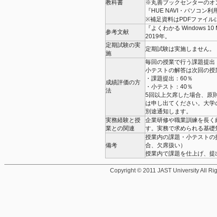
教科書
※丸善ブックセンターのオ
『HUE NAVI・パソコン
※補足資料はPDFファイル
『よくわかる Windows 10 
参考文献
2019年。
定期試験の実
定期試験は実施しません
施
毎回の授業で行う課題提出
小テストの解答は次回の授
・課題提出：60％
成績評価の方
・小テスト：40％
法
5回以上欠席した場合、原
は申し出てください。大学
別途通知します。
実務経験と授
企業研修や職業訓練を長く
業との関連
す。実務で求められる基礎
授業内の課題・小テストの
備考
合、欠席扱い）
授業内で課題を仕上げ、提