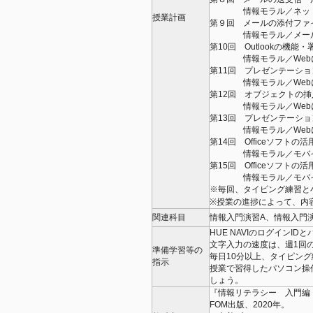
情報モラル／ネット社会に
授業計画
第９回 メールの添付ファ
情報モラル／メールによる
第10回 Outlookの機能
情報モラル／Webによる
第11回 プレゼンテーションの
情報モラル／Webによる
第12回 オブジェクトの挿入（
情報モラル／Webによる
第13回 プレゼンテーションの
情報モラル／Webによる
第14回 Officeソフトの活用
情報モラル／モバイル機器
第15回 Officeソフトの活用
情報モラル／モバイル機器
※毎回、タイピング練習と
※授業の進捗によって、内
関連科目
情報入門演習A、情報入門
HUE NAVIのログインI
文字入力の速度は、週1回
準備学習等の
毎日10分以上、タイピン
指示
授業で習得したパソコン操
しょう。
『情報リテラシー 入門編 Wind
FOM出版、2020年。