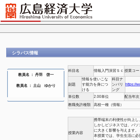
シラバス情報
科目名
情報入門演習Ｓ c
授業コー
教員名 ： 丹羽 啓一
情報を使いこな
科目ナ
副題
す能力を身につ
ンバリ
https://
教員名 ： 土山 ゆかり
ける
ング
単位数
2.00単位
配当年次
教職免許種類
高校一種（情報）
携帯端末の利便性が向上し
しかしビジネスでは、パソ
に大きく影響を与えます。
授業内容
本授業では、学生生活に必