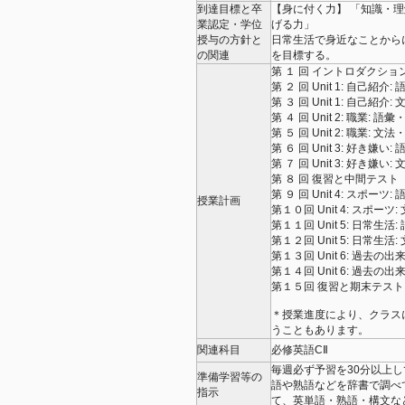
到達目標と卒
【身に付く力】 「知識・
業認定・学位
げる力」
授与の方針と
日常生活で身近なことからに
の関連
を目標する。
第 １ 回 イントロダクション U
第 ２ 回 Unit 1: 自己紹
第 ３ 回 Unit 1: 自己紹
第 ４ 回 Unit 2: 職業: 
第 ５ 回 Unit 2: 職業: 
第 ６ 回 Unit 3: 好き嫌
第 ７ 回 Unit 3: 好き嫌
第 ８ 回 復習と中間テスト
第 ９ 回 Unit 4: スポー
授業計画
第１０回 Unit 4: スポー
第１１回 Unit 5: 日常生
第１２回 Unit 5: 日常生
第１３回 Unit 6: 過去
第１４回 Unit 6: 過去
第１５回 復習と期末テスト
＊授業進度により、クラス
うこともあります。
関連科目
必修英語CⅡ
毎週必ず予習を30分以上
準備学習等の
語や熟語などを辞書で調べ
指示
て、英単語・熟語・構文な