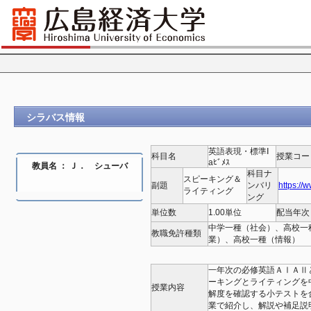
シラバス情報
英語表現・標準Ⅰ
科目名
授業コー
aﾋﾞﾒｽ
教員名 ： Ｊ． シューバ
科目ナ
スピーキング＆
副題
ンバリ
https://
ライティング
ング
単位数
1.00単位
配当年次
中学一種（社会）、高校一
教職免許種類
業）、高校一種（情報）
一年次の必修英語ＡⅠＡⅡ
ーキングとライティングを
授業内容
解度を確認する小テストを
業で紹介し、解説や補足説