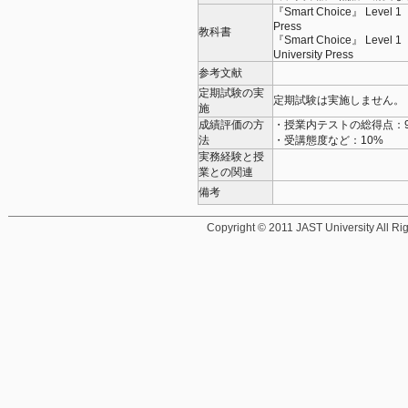
『Smart Choice』 Level 1 
Press
教科書
『Smart Choice』 Level 1 
University Press
参考文献
定期試験の実
定期試験は実施しません。
施
成績評価の方
・授業内テストの総得点：90
法
・受講態度など：10%
実務経験と授
業との関連
備考