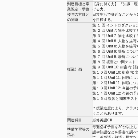
到達目標と卒
【身に付く力】 「知識・
業認定・学位
げる力」
授与の方針と
日常生活で身近なことからに
の関連
を目標する。
第 １ 回 イントロダクシ
第 ２ 回 Unit 7: 物を
第 ３ 回 Unit 7: 物を比
第 ４ 回 Unit 8: 人物
第 ５ 回 Unit 8: 人物
第 ６ 回 Unit 9: 場所
第 ７ 回 Unit 9: 場所に
第 ８ 回 復習と中間テスト
第 ９ 回 Unit 10: 街案
授業計画
第１０回 Unit 10: 街案
第１１回 Unit 11: 休
第１２回 Unit 11: 休暇
第１３回 Unit 12: 今
第１４回 Unit 12: 今
第１５回 復習と期末テスト
＊授業進度により、クラス
うこともあります。
関連科目
必修英語CII
毎週必ず予習を30分以上
準備学習等の
語や熟語などを辞書で調べ
指示
て、英単語・熟語・構文