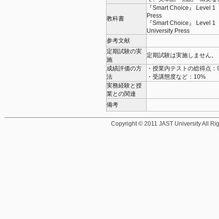
『Smart Choice』 Level 1 
Press
教科書
『Smart Choice』 Level 1 
University Press
参考文献
定期試験の実
定期試験は実施しません。
施
成績評価の方
・授業内テストの総得点：90
法
・受講態度など：10%
実務経験と授
業との関連
備考