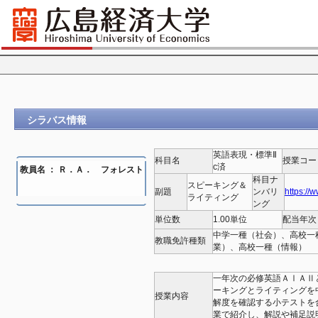
シラバス情報
英語表現・標準Ⅱ
科目名
授業コー
c済
教員名 ： Ｒ．Ａ． フォレスト
科目ナ
スピーキング＆
副題
ンバリ
https://
ライティング
ング
単位数
1.00単位
配当年次
中学一種（社会）、高校一
教職免許種類
業）、高校一種（情報）
一年次の必修英語ＡⅠＡⅡ
ーキングとライティングを
授業内容
解度を確認する小テストを
業で紹介し、解説や補足説