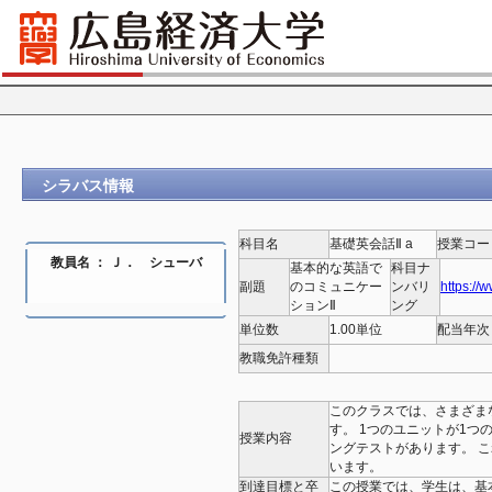
シラバス情報
科目名
基礎英会話Ⅱ a
授業コー
教員名 ： Ｊ． シューバ
基本的な英語で
科目ナ
副題
のコミュニケー
ンバリ
https://
ションⅡ
ング
単位数
1.00単位
配当年次
教職免許種類
このクラスでは、さまざま
す。 1つのユニットが1つ
授業内容
ングテストがあります。 
います。
到達目標と卒
この授業では、学生は、基