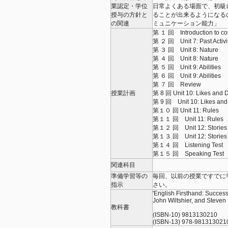
業認定・学位
日常よくある場面で、初級
授与の方針と
ることが出来るようになる
の関連
ミュニケーション能力」
第 １ 回 Introduction to cour
第 ２ 回 Unit 7: Past Activi
第 ３ 回 Unit 8: Nature
第 ４ 回 Unit 8: Nature
第 ５ 回 Unit 9: Abilities
第 ６ 回 Unit 9: Abilities
第 ７ 回 Review
授業計画
第 8 回 Unit 10: Likes and D
第 9 回 Unit 10: Likes and 
第１０ 回 Unit 11: Rules
第１１ 回 Unit 11: Rules
第１２ 回 Unit 12: Stories
第１３ 回 Unit 12: Stories
第１４ 回 Listening Test
第１５ 回 Speaking Tes
関連科目
準備学習等の
毎回、以前の授業ですでに
指示
さい。
'English Firsthand: Succe
John Wiltshier, and Steven
教科書
(ISBN-10) 9813130210
(ISBN-13) 978-9813