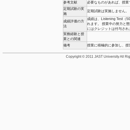
参考文献
必要なものがあれば、授
定期試験の実
定期試験は実施しません。
施
成績は、Listening Tes
成績評価の方
れます。 授業中の努力と
法
にはクレジットは付与さ
実務経験と授
業との関連
備考
授業に積極的に参加し、授