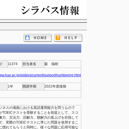
ド
11374
担当者名
森 瑞樹
www.hue.ac.jp/visitors/current/support/numbering.html
1年
開講学期
2022年度後期
ビジネスの場面における英語運用能力を問うもので
TOEICテストを受験することを前提として、スコ
彙力、文法力、読解力、聴解力の底上げを目指して
、実際のTOEICテストに準じた問題を使用するこ
に慣れてもらうと同時に、様々な問題に応用可能な