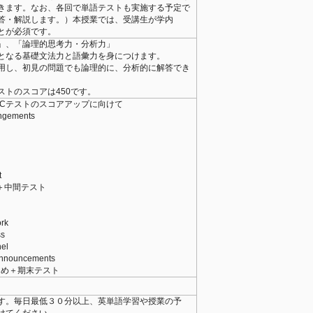
きます。なお、各回で単語テストも実施する予定で
答・解説します。）本授業では、受講生が学内
ことが必須です。
」、「論理的思考力・分析力」
要となる基礎文法力と語彙力を身につけます。
用し、初見の問題でも論理的に、分析的に解答でき
ストのスコアは450です。
ICテストのスコアアップに向けて
ngements
t
め＋中間テスト
rk
s
el
nnouncements
まとめ＋期末テスト
す。毎日最低３０分以上、英単語学習や授業の予