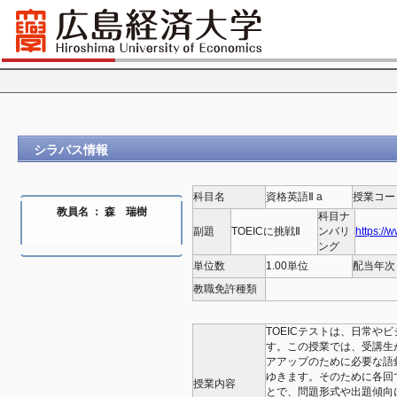
シラバス情報
科目名
資格英語Ⅱ a
授業コー
教員名 ： 森 瑞樹
科目ナ
副題
TOEICに挑戦Ⅱ
ンバリ
https://
ング
単位数
1.00単位
配当年次
教職免許種類
TOEICテストは、日常や
す。この授業では、受講生が
アアップのために必要な語
ゆきます。そのために各回で
授業内容
とで、問題形式や出題傾向