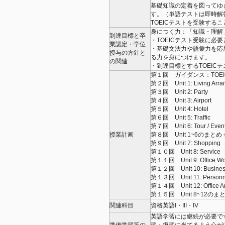
基礎知識の定着を図ってゆ
す。（単語テストは即時解
TOEICテストを受験する
身につく力：「知識・理解
到達目標と卒
・TOEICテスト受験に必
業認定・学位
・基礎文法力や語彙力を応
授与の方針と
る力を身につけます。
の関連
・到達目標とするTOEICテ
第１回 ガイダンス：TOE
第２回 Unit 1: Living Arra
第３回 Unit 2: Party
第４回 Unit 3: Airport
第５回 Unit 4: Hotel
第６回 Unit 5: Traffic
第７回 Unit 6: Tour / Even
授業計画
第８回 Unit 1~6のまと
第９回 Unit 7: Shopping
第１０回 Unit 8: Service
第１１回 Unit 9: Office Wo
第１２回 Unit 10: Busines
第１３回 Unit 11: Personn
第１４回 Unit 12: Office A
第１５回 Unit 8~12の
関連科目
資格英語I・III・IV
英語学習には継続が必要で