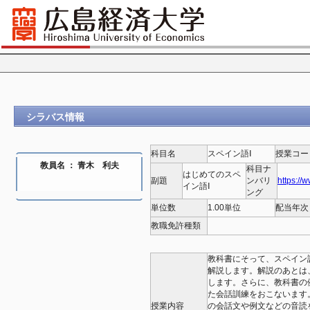
シラバス情報
科目名
スペイン語Ⅰ
授業コー
教員名 ： 青木 利夫
科目ナ
はじめてのスペ
副題
ンバリ
https://
イン語Ⅰ
ング
単位数
1.00単位
配当年次
教職免許種類
教科書にそって、スペイン
解説します。解説のあとは
します。さらに、教科書の
た会話訓練をおこないます
授業内容
の会話文や例文などの音読