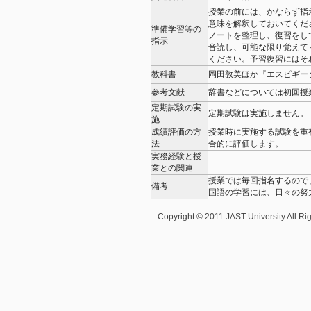
授業の前には、かならず指
意味を解釈しておいてくだ
準備学習等の
ノートを整理し、復習をし
指示
音読し、可能な限り覚えて
ください。予習復習にはそ
教科書
岡田敦美ほか『エスピギー
参考文献
辞書などについては初回授
定期試験の実
定期試験は実施しません。
施
成績評価の方
授業時に実施する試験を重
法
合的に評価します。
実務経験と授
業との関連
授業では毎回指名するので
備考
国語の学習には、日々の努