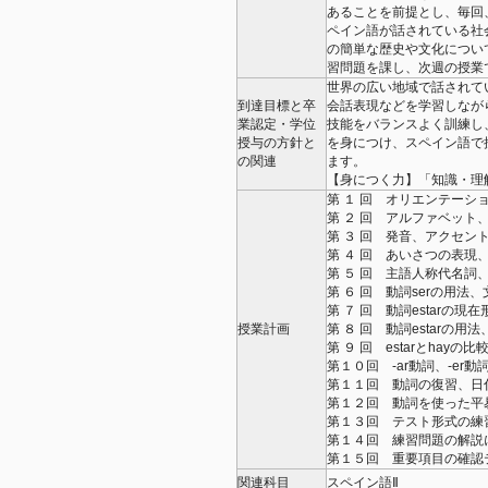
あることを前提とし、毎回
ペイン語が話されている社
の簡単な歴史や文化につい
習問題を課し、次週の授業
世界の広い地域で話されて
到達目標と卒
会話表現などを学習しなが
業認定・学位
技能をバランスよく訓練し
授与の方針と
を身につけ、スペイン語で
の関連
ます。
【身につく力】「知識・理
第 １ 回 オリエンテー
第 ２ 回 アルファベット
第 ３ 回 発音、アクセ
第 ４ 回 あいさつの表現
第 ５ 回 主語人称代名詞、
第 ６ 回 動詞serの用法
第 ７ 回 動詞estarの現在
授業計画
第 ８ 回 動詞estarの用
第 ９ 回 estarとhayの比
第１０回 -ar動詞、-e
第１１回 動詞の復習、日
第１２回 動詞を使った平
第１３回 テスト形式の
第１４回 練習問題の解説
第１５回 重要項目の確認
関連科目
スペイン語Ⅱ