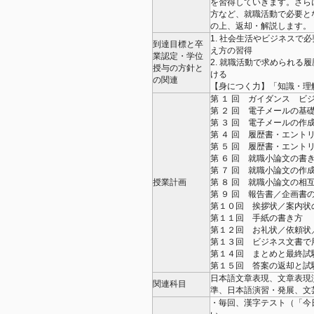
を習得していきます。さら
方など、就職活動で必要と
の上、返却・解説します
1. 社会生活やビジネスで
到達目標と卒
え方の習得
業認定・学位
2. 就職活動で求められる
授与の方針と
ける
の関連
【身につく力】「知識・理
第 １ 回 ガイダンス ビ
第 ２ 回 電子メールの基
第 ３ 回 電子メールの作
第 ４ 回 履歴書・エント
第 ５ 回 履歴書・エント
第 ６ 回 就職小論文の書
第 ７ 回 就職小論文の作
授業計画
第 ８ 回 就職小論文の
第 ９ 回 報告書／企画書
第１０回 挨拶状／案内状
第１１回 手紙の書き方
第１２回 お礼状／依頼状
第１３回 ビジネス文書で
第１４回 まとめと最終試
第１５回 答案の返却と
日本語文章表現、文章表現
関連科目
準、日本語演習・発展、文
・毎回、漢字テスト（「今