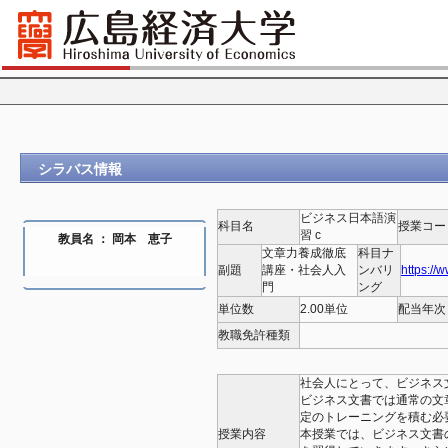
シラバス情報
ビジネス日本語演
科目名
授業コー
習 c
教員名 ： 岡本 恵子
文章力養成徹底
科目ナ
副題
講座・社会人入
ンバリ
https://
門
ング
単位数
2.00単位
配当年次
教職免許種類
社会人にとって、ビジネス
ビジネス文書では通常の文
定のトレーニングを積む必
授業内容
本授業では、ビジネス文書