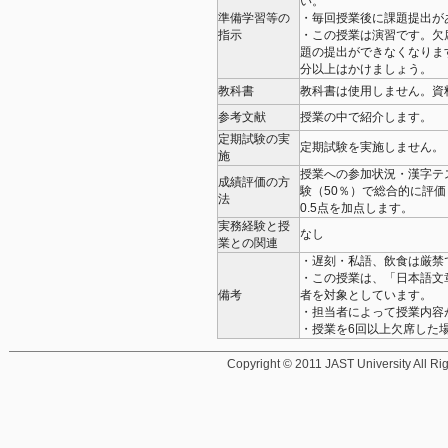
い。
準備学習等の
・毎回授業後に課題提出が
指示
・この授業は演習です。欠
題の提出ができなくなりま
分以上はかけましょう。
教科書
教科書は使用しません。資
参考文献
授業の中で紹介します。
定期試験の実
定期試験を実施しません。
施
授業への参加状況・漢字テ
成績評価の方
験（50％）で総合的に評価
法
0.5点を加点します。
実務経験と授
なし
業との関連
・遅刻・私語、飲食は厳禁
・この授業は、「日本語文
備考
者を対象としています。
・担当者によって授業内容
・授業を6回以上欠席した