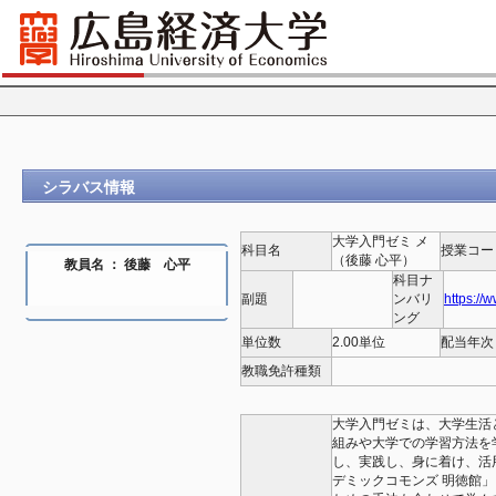
シラバス情報
大学入門ゼミ メ
科目名
授業コー
（後藤 心平）
教員名 ： 後藤 心平
科目ナ
副題
ンバリ
https://
ング
単位数
2.00単位
配当年次
教職免許種類
大学入門ゼミは、大学生活
組みや大学での学習方法を
し、実践し、身に着け、活
デミックコモンズ 明徳館