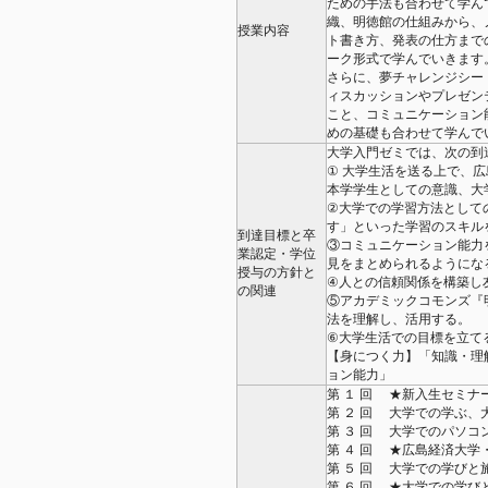
ための手法も合わせて学ん
織、明徳館の仕組みから、
授業内容
ト書き方、発表の仕方まで
ーク形式で学んでいきます
さらに、夢チャレンジシー
ィスカッションやプレゼン
こと、コミュニケーション
めの基礎も合わせて学んで
大学入門ゼミでは、次の到
① 大学生活を送る上で、
本学学生としての意識、大
②大学での学習方法として
す」といった学習のスキル
到達目標と卒
③コミュニケーション能力
業認定・学位
見をまとめられるようにな
授与の方針と
④人との信頼関係を構築し
の関連
⑤アカデミックコモンズ『
法を理解し、活用する。
⑥大学生活での目標を立て
【身につく力】「知識・理
ョン能力」
第 １ 回 ★新入生セミナ
第 ２ 回 大学での学ぶ、
第 ３ 回 大学でのパソ
第 ４ 回 ★広島経済大
第 ５ 回 大学での学び
第 ６ 回 ★大学での学