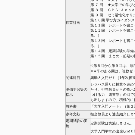
第 ７ 回 ★大学での学
第 ８ 回 ＧＰＳ−Ａｃａ
第 ９ 回 ゼミ活性化オリ
第１０回 学び方ガイダン
授業計画
第１１回 レポートを書こ
第１２回 レポートを書こ
る。）
第１３回 レポートを書こ
る。）
第１４回 定期試験の準備
第１５回 まとめ（前期の
※第５回から第９回は、順
※★印のある回は、複数ゼ
関連科目
興動人入門ゼミ（1年次後
シラバス通りに授業を進め
準備学習等の
たり、担当教員からの指示
指示
つける力「図書館」の回で
も出しますので、積極的
教科書
「大学入門ノート」（第
参考文献
担当教員より適宜紹介し
定期試験の実
定期試験は実施しません。
施
大学入門平常の出席状況と