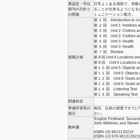
業認定・学位
日常よくある場面で、初級
授与の方針と
ることが出来るようになる
の関連
ミュニケーション能力」
第 １ 回 Introduction to cou
第 ２ 回 Unit 1: Hobbies an
第 ３ 回 Unit 2: Clothes a
第 ４ 回 Unit 2: Clothes a
第 ５ 回 Unit 3: Health
第 ６ 回 Unit 3: Health
第 ７ 回 Review
授業計画
第 8 回 Unit 4 Locations and
第 9 回 Unit 4 Locations an
第１０ 回 Unit 5: Objects an
第１１ 回 Unit 5: Objects a
第１２ 回 Unit 6: Goals a
第１３ 回 Unit 6: Goals a
第１４ 回 Listening Test
第１５ 回 Speaking Tes
関連科目
準備学習等の
毎回、以前の授業ですでに
指示
さい。
'English Firsthand: Succe
John Wiltshier, and Steven
教科書
(ISBN-10) 9813130210
(ISBN-13) 978-981313