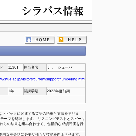
ド
11361
担当者名
Ｊ． シューバ
www.hue.ac.jp/visitors/current/support/numbering.html
1年
開講学期
2022年度前期
なトピックに関連する英語の語彙と文法を学びま
のテーマを処理します。 リスニングテストとスピーキ
これらの結果を組み合わせて、包括的な成績評価を行
本的な英会話に必要な様々な技能を向上させます。