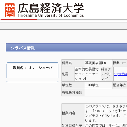
シラバス情報
科目名
基礎英会話Ⅰ a
授業コー
教員名 ： Ｊ． シューバ
基本的な英語で
科目ナ
副題
のコミュニケー
ンバリ
https://
ションⅠ
ング
単位数
1.00単位
配当年次
教職免許種類
このクラスでは、さまざま
す。 1つのユニットが1つ
授業内容
ングテストがあります。 
います。
到達目標と卒
この授業では、学生は、基