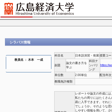
シラバス情報
科目名
日本語演習・発展
授業コー
教員名 ： 木本 一成
科目ナ
論文の書き方を
副題
ンバリ
https://
学ぶ
ング
単位数
2.00単位
配当年次
教職免許種類
レポートや論文の作成には
私たちの周りにはたくさん
易に入手できます。それに
でしょうか。そのような思
しやすい情報を用いて、少