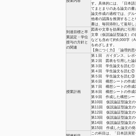
授業内容
す。具体的には、「日本語
てまとまりのある論文の書
論文作成の過程では、グル
他者の認識を推測すること
書は、毎回添削して返却
図表や文章を効果的に引用
到達目標と卒
文章（仮説論証型論文）の
業認定・学位
なども含めて約6,000字
授与の方針と
をめざします。
の関連
【身につく力】「論理的思
第１回 ガイダンス、レポ
第２回 図表を引用した論
第３回 学生論文を読む①
第４回 学生論文を読む②
第５回 学生論文を読む③
第６回 構想シートの作成
第７回 構想シートの作成
授業計画
第８回 構想シートの作成
第９回 作成した構想シー
第10回 仮説論証型論文
第11回 仮説論証型論文
第12回 仮説論証型論文
第13回 仮説論証型論文
第14回 仮説論証型論文
第15回 作成した論文の
この科目は、「日本語演習
関連科目