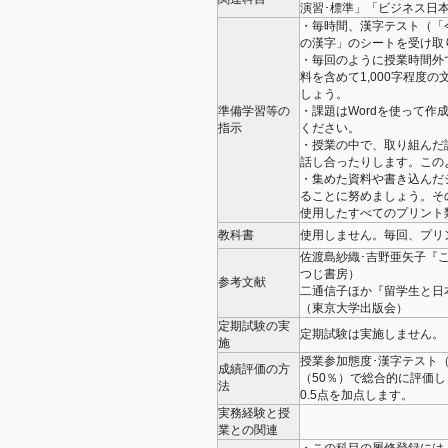
演習･標準」「ビジネス日
・毎時間、漢字テスト（「
の漢字」のシートを受け取
・毎回のように授業時間外
料を含めて1,000字程度
しょう。
準備学習等の
・課題はWordを使って作
指示
ください。
・授業の中で、取り組んだ
話し合ったりします。この
・集めた資料や書き込んだ
ることに努めましょう。そ
使用したすべてのプリント
教科書
使用しません。毎回、プリ
佐渡島紗織･吉野亜矢子『
つじ書房）
参考文献
二通信子ほか『留学生と日
（東京大学出版会）
定期試験の実
定期試験は実施しません。
施
授業参加態度･漢字テスト（
成績評価の方
（50％）で総合的に評価し
法
0.5点を加点します。
実務経験と授
業との関連