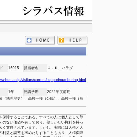
ド
15015
担当者名
Ｇ．Ｒ．ハラダ
www.hue.ac.jp/visitors/current/support/numbering.html
1年
開講学期
2022年度前期
種（地理歴史）、高校一種（公民）、高校一種（商
を保障することである。すべての人は個人として尊
えのない価値を有しており、侵しがたい権利を持っ
広く支持されています。しかし、実際には人権と人
の利益と調整を求めたりすることもあり、人権保障