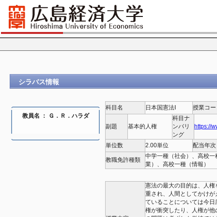
シラバス情報
科目名
日本国憲法Ⅰ
授業コー
教員名 ： Ｇ．Ｒ．ハラダ
科目ナ
副題
基本的人権
ンバリ
https://
ング
単位数
2.00単位
配当年次
中学一種（社会）、高校一
教職免許種類
業）、高校一種（情報）
憲法の最大の目的は、人権
重され、人間としてかけが
ていることについては今日
権が衝突したり、人権が他