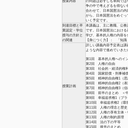
授業内容
の問題は必ずしも単純では
争の中で考えざるを得ない状
合わせて、日本国憲法の内
がら、日本国憲法をめぐっ
いく予定です。
到達目標と卒
本講義は、主に教職、公務
業認定・学位
です。日本国憲法における
授与の方針と
学び、基本的人権の内容を
の関連
【身につく力】： 「知識
詳しい講義内容予定表は講
ような内容で進めていきた
第1回 基本的人権へのイ
第2回 人権の自由
第3回 社会的・経済的権
第4回 国家賠償・刑事補
第5回 精神的自由権1（
第6回 精神的自由権2（
授業計画
第7回 精神的自由権3（
第8回 前半のまとめ ＜
第9回 幸福追求権1（プ
第10回 幸福追求権2（
第11回 人権の理念と歴史
第12回 人権の享有主体
第13回 人権の制約原理
第14回 法の下の平等
第15回 後半のまとめ