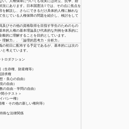
ない。人権保障についても現実には対立、抗争、紛
況にあります。日本国憲法 I では、その点に焦点を
容を解説し、さらにできるだけ具体的人権に触れな
て生じている人権保障の問題を紹介し、検討をして
員及びその他の資格取得を目指す学生のためのもの
基本的人権の基本理論及び代表的な判例を体系的に
全般的に理解することを目的としています。
・理解力」、「論理的思考力・分析力」
義の初日に配布する予定であるが、基本的には次の
いと考えています。
ントロダクション
利（生存権、財産権等）
償請求権
思想・良心の自由）
表現の自由）
信教の自由・学問の自由）
中間小テスト＞
ライバシー権）
環境権・その他の新しい権利等）
・特殊な法律関係