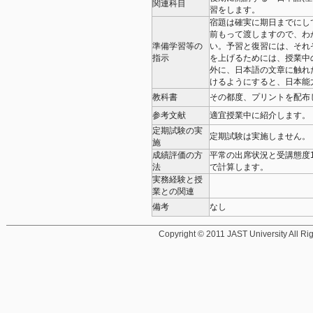
関連科目
習をします。
宿題は確実に期日までにし
前もって渡しますので、わ
準備学習等の
い。予習と復習には、それ
指示
を上げるためには、授業中
外に、日本語の文章に触れ
けるようにすると、日本能
教科書
その都度、プリントを
参考文献
適宜授業中に紹介します。
定期試験の実
定期試験は実施しません。
施
成績評価の方
平常の出席状況と受講態度1
法
で計算します。
実務経験と授
業との関連
備考
なし