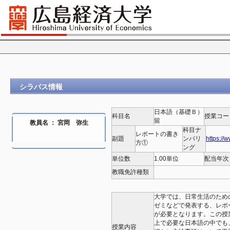
シラバス情報
日本語（基礎Ｂ）
科目名
授業コー
留
教員名 ： 宮岡 弥生
科目ナ
レポートの書き
副題
ンバリ
https://
方①
ング
単位数
1.00単位
配当年次
教職免許種類
大学では、日常生活のため
ゼミなどで発表する、レポ
が必要となります。この授
上で必要な日本語の中でも
授業内容