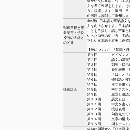
細かい文法事項について復
文を書く練習をします。そ
うに指導します。毎回、日
の宿題は添削して返却し
4年後に日本語で卒業論文
力を向上させます。日本語
到達目標と卒
ことを目指し、話し言葉と
業認定・学位
いった助詞の使い方、主語
授与の方針と
正しい日本語を着実に正確
の関連
【身につく力】 「知識・
第１回 ガイダンス・論
第２回 論文の基礎知識
第３回 副詞・指示
第４回 疑問表現・
第５回 「は」と「
第６回 修飾語と被修
第７回 短文を書く
授業計画
第８回 中間テスト
第９回 主語と述語
第１０回 悪文とは
第１１回 中文を書く
第１２回 接続表現
第１３回 句読点の打
第１４回 文章の構成
第１５回 期末テスト
後期に開講する「日本語(