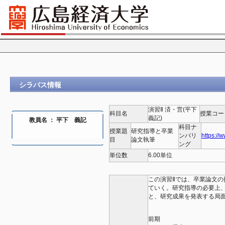
シラバス情報
演習Ⅱ 済・営(平下
科目名
授業コー
義記)
教員名 ： 平下 義記
科目ナ
授業題
研究指導と卒業
ンバリ
https://
目
論文執筆
ング
単位数
6.00単位
この演習Ⅱでは、卒業論文
ていく。研究指導の必要上
と、研究成果を発表する局
前期