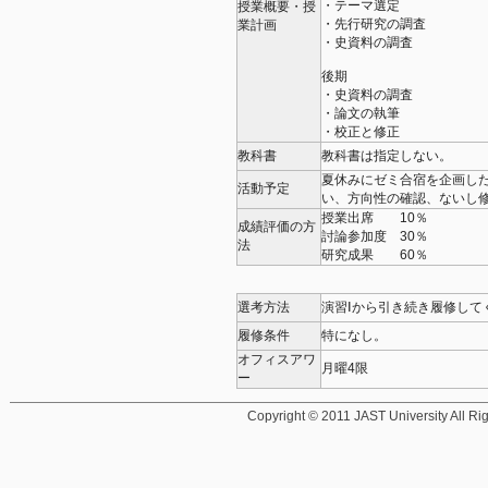
・テーマ選定
授業概要・授
・先行研究の調査
業計画
・史資料の調査
後期
・史資料の調査
・論文の執筆
・校正と修正
教科書
教科書は指定しない。
夏休みにゼミ合宿を企画し
活動予定
い、方向性の確認、ないし
授業出席 10％
成績評価の方
討論参加度 30％
法
研究成果 60％
選考方法
演習Ⅰから引き続き履修して
履修条件
特になし。
オフィスアワ
月曜4限
ー