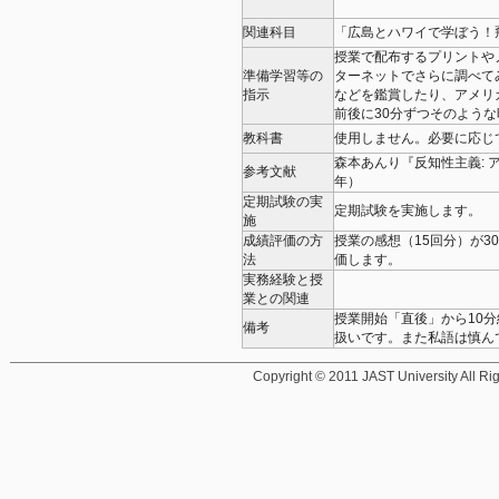
関連科目
「広島とハワイで学ぼう！
授業で配布するプリントや
準備学習等の
ターネットでさらに調べて
指示
などを鑑賞したり、アメリ
前後に30分ずつそのよう
教科書
使用しません。必要に応じ
森本あんり『反知性主義: 
参考文献
年）
定期試験の実
定期試験を実施します。
施
成績評価の方
授業の感想（15回分）が3
法
価します。
実務経験と授
業との関連
授業開始「直後」から10
備考
扱いです。また私語は慎ん