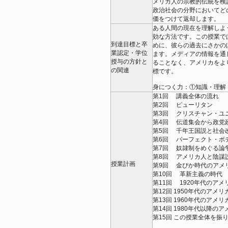
メリカ人の宗教的伝統を検
政治社会の分野においてど
価をつけて返却します。
ある人間の現在を理解しよ
効な方法です。この授業で
到達目標と卒
めに、彼らの過去にさかの
業認定・学位
ます。メディアの情報を通
授与の方針と
ることなく、アメリカをよ
の関連
標です。
身につく力：①知識・理解
第1回 講義全体の流れ
第2回 ピューリタン
第3回 クリスチャン・
第4回 伝道集会から政
第5回 千年王国説と社
第6回 パーフェクト・
第7回 奴隷制をめぐる
第8回 アメリカ人と陰謀
授業計画
第9回 金ぴか時代のア
第10回 革新主義の時
第11回 1920年代の
第12回 1950年代のア
第13回 1960年代のア
第14回 1980年代以降
第15回 この授業全体を