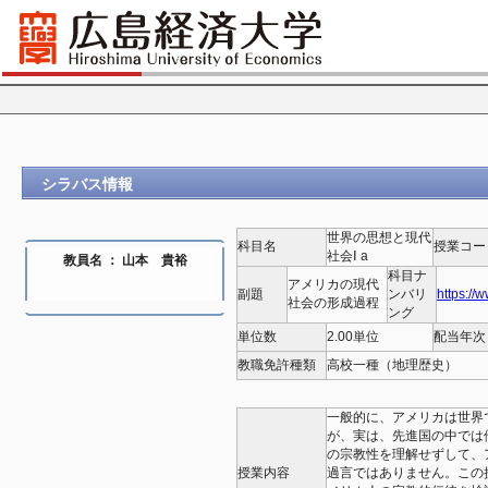
シラバス情報
世界の思想と現代
科目名
授業コー
社会Ⅰ a
教員名 ： 山本 貴裕
科目ナ
アメリカの現代
副題
ンバリ
https://
社会の形成過程
ング
単位数
2.00単位
配当年次
教職免許種類
高校一種（地理歴史）
一般的に、アメリカは世界
が、実は、先進国の中では
の宗教性を理解せずして、
授業内容
過言ではありません。この