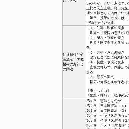
授業内容
いるのか、という点につい
主権と民主主義、権力分立
通の目標として掲げている
毎回、授業の最後にはコ
で解説を行います。
（１）知識・理解の観点
世界の主要国の憲法の概
（２）思考・判断の観点
世界各国で発生する種々
る。
（３）関心・意欲の観点
到達目標と卒
政治社会問題に持続的な
業認定・学位
（４）技能・表現の観点
授与の方針と
直観に頼らず、冷静かつ
の関連
きる。
（５）態度の観点
幅広い知識と柔軟な思考
【身につく力】
「知識・理解」「論理的思
第１回 憲法とは何か …
第２回 日本国憲法（１）
第３回 日本国憲法（２）
第４回 イギリス憲法（１
第５回 イギリス憲法（２
第６回 アメリカ憲法（１