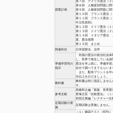
第７回 アメリカ憲法（２
第８回 人種差別問題に関
授業計画
第９回 人種差別問題に関
第１０回 フランス憲法（
第１１回 フランス憲法（
中立性原則）
第１２回 ドイツ憲法（１
第１３回 ドイツ憲法（２
第１４回 イタリア憲法 
度、憲法保障
第１５回 まとめ
関連科目
日本国憲法、法学
外国の憲法や政治社会体
し、世界で発生している諸
準備学習等の
憲法を学ぶ前に、準備学習
指示
自分で調べてきてもらいま
また、配布プリントを中心
分以上をかけましょう。
教科書は特に指定しません
教科書
す。
高橋和之編『新版 世界憲法
参考文献
君塚正臣『比較憲法』（ミネ
初宿正典編『レクチャー比較
定期試験の実
定期試験は実施しません。
施
（１）確認テスト（60%）