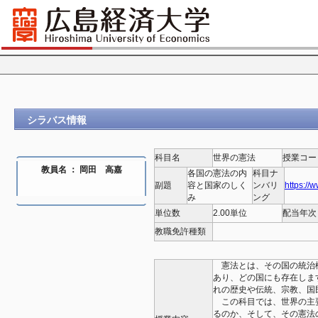
シラバス情報
科目名
世界の憲法
授業コー
教員名 ： 岡田 高嘉
各国の憲法の内
科目ナ
副題
容と国家のしく
ンバリ
https://
み
ング
単位数
2.00単位
配当年次
教職免許種類
憲法とは、その国の統治
あり、どの国にも存在しま
れの歴史や伝統、宗教、国
この科目では、世界の主
るのか、そして、その憲法