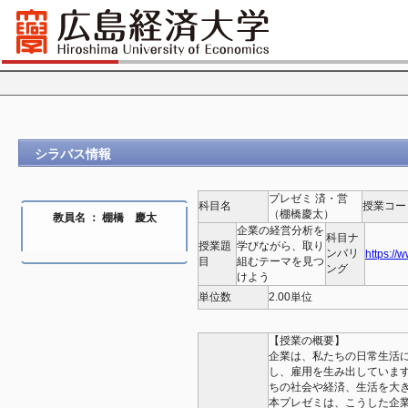
シラバス情報
プレゼミ 済・営
科目名
授業コー
（棚橋慶太）
教員名 ： 棚橋 慶太
企業の経営分析を
科目ナ
授業題
学びながら、取り
ンバリ
https://
目
組むテーマを見つ
ング
けよう
単位数
2.00単位
【授業の概要】
企業は、私たちの日常生活
し、雇用を生み出していま
ちの社会や経済、生活を大
本プレゼミは、こうした企