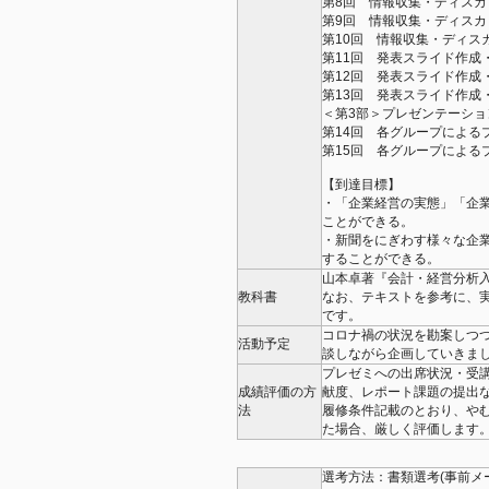
第8回 情報収集・ディス
第9回 情報収集・ディス
第10回 情報収集・ディス
第11回 発表スライド作成
第12回 発表スライド作成
第13回 発表スライド作成
＜第3部＞プレゼンテーショ
第14回 各グループによる
第15回 各グループによる
【到達目標】
・「企業経営の実態」「企
ことができる。
・新聞をにぎわす様々な企
することができる。
山本卓著『会計・経営分析入
教科書
なお、テキストを参考に、
です。
コロナ禍の状況を勘案しつ
活動予定
談しながら企画していきま
プレゼミへの出席状況・受
成績評価の方
献度、レポート課題の提出
法
履修条件記載のとおり、や
た場合、厳しく評価します
選考方法：書類選考(事前メー