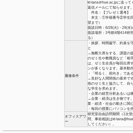
kt-tana＠hue.ac.
返信メールにて知らせます
件名：【プレゼミ選考】
本文：①学籍番号②学生氏名
望まで）
面談日時：6/28(火)・29(水
面談場所：3号館4階414研究室
る）
・挨拶、時間厳守、約束を
と
→無断欠席をする、課題の
のゼミ生や教職員など「相
は、ゼミ生全員が毎回出席
ンが多くなります。基本動
・「明るく、前向き」であ
履修条件
→良好な人間関係の基本で
他のゼミ生と協力して、自
な学生を求めます。
・企業の経営分析あるいは
→企業・経済は生き物です
業・経済・社会の動きに関
・毎回の授業にパソコンを
研究室自由訪問期間（1次登録
オフィスアワ
問、事前相談はkt-tana@
ー
してください）。