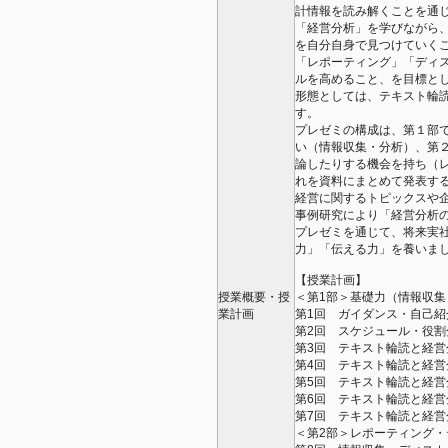
計情報を読み解くことを通
「経営分析」を学びながら
を自分自身で見つけていく
「レポーティング」「ディ
ルを高めること、を目標と
形態としては、テキスト輪
す。
プレゼミの構成は、第１部
い（情報収集・分析）、第
論したりする機会を持ち（
れを資料にまとめて発表す
経営に関するトピックスや
事例研究により「経営分析
プレゼミを通じて、将来実
力」「伝える力」を養いま
【授業計画】
授業概要・授
＜第1部＞基礎力（情報収集
業計画
第1回 ガイダンス・自己紹
第2回 スケジュール・役割
第3回 テキスト輪読と経
第4回 テキスト輪読と経
第5回 テキスト輪読と経
第6回 テキスト輪読と経
第7回 テキスト輪読と経
＜第2部＞レポーティング・