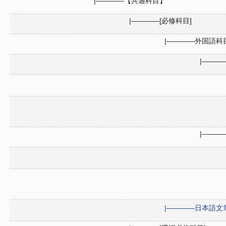
|――――【共通科目】
|――――[必修科目]
|――――外国語科
|――
|――
|――――日本語文