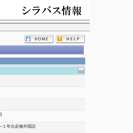
目
――１年次必修外国語