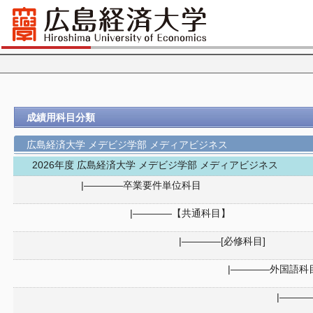
成績用科目分類
広島経済大学 メデビジ学部 メディアビジネス
2026年度 広島経済大学 メデビジ学部 メディアビジネス
|――――卒業要件単位科目
|――――【共通科目】
|――――[必修科目]
|――――外国語科
|――