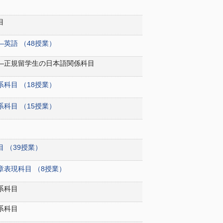
目
―英語 （48授業）
――正規留学生の日本語関係科目
系科目 （18授業）
系科目 （15授業）
 （39授業）
章表現科目 （8授業）
系科目
系科目