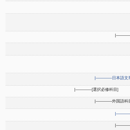
|――
|――――日本語文
|――――[選択必修科目]
|――――外国語科
|―――
|――