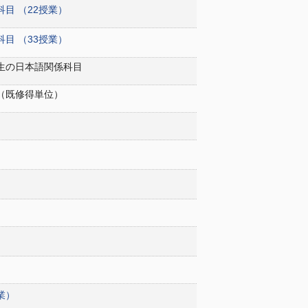
目 （22授業）
目 （33授業）
生の日本語関係科目
（既修得単位）
）
）
業）