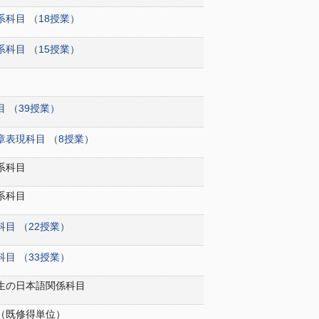
系科目 （18授業）
系科目 （15授業）
 （39授業）
章表現科目 （8授業）
系科目
系科目
目 （22授業）
目 （33授業）
生の日本語関係科目
（既修得単位）