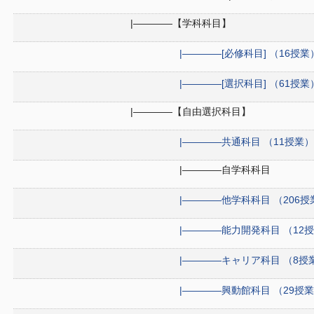
|――――【学科科目】
|――――[必修科目] （16授業
|――――[選択科目] （61授業
|――――【自由選択科目】
|――――共通科目 （11授業）
|――――自学科科目
|――――他学科科目 （206授
|――――能力開発科目 （12
|――――キャリア科目 （8授
|――――興動館科目 （29授