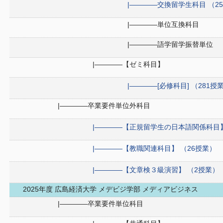
|――――交換留学生科目 （2
|――――単位互換科目
|――――語学留学振替単位
|――――【ゼミ科目】
|――――[必修科目] （281授
|――――卒業要件単位外科目
|――――【正規留学生の日本語関係科目】
|――――【教職関連科目】 （26授業）
|――――【文章検３級演習】 （2授業）
2025年度 広島経済大学 メデビジ学部 メディアビジネス
|――――卒業要件単位科目