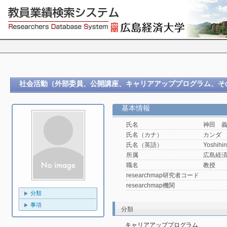
社会活動（外部委員、公開講座、キャリアアッププログラム、そ
基本情報
氏名
神田 
氏名（カナ）
カンダ
氏名（英語）
Yoshihi
所属
広島経済
職名
教授
researchmap研究者コード
researchmap機関
分類
事項
分類
キャリアアッププログラム