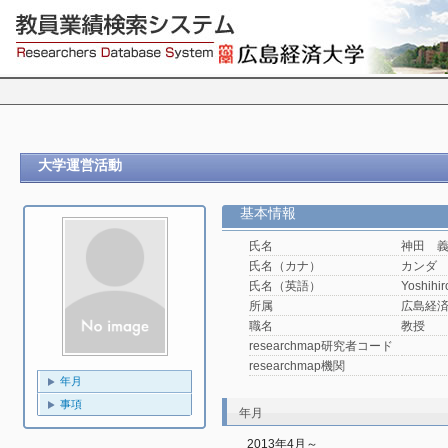
大学運営活動
基本情報
氏名
神田 
氏名（カナ）
カンダ
氏名（英語）
Yoshihi
所属
広島経済
職名
教授
researchmap研究者コード
researchmap機関
年月
事項
年月
2013年4月～