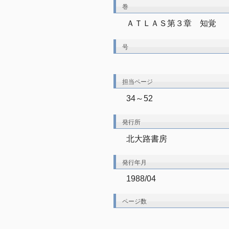
巻
ＡＴＬＡＳ第３章　知覚
号
担当ページ
34～52
発行所
北大路書房
発行年月
1988/04
ページ数