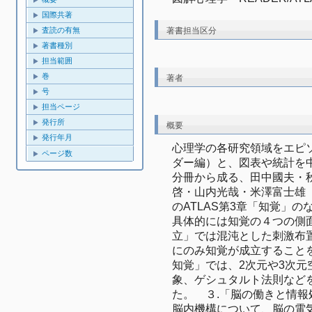
国際共著
著書担当区分
査読の有無
著書種別
担当範囲
巻
著者
号
担当ページ
発行所
概要
発行年月
心理学の各研究領域をエピ
ページ数
ダー編）と、図表や統計を
分冊から成る、田中國夫・
啓・山内光哉・米澤富士雄
のATLAS第3章「知覚」
具体的には知覚の４つの側
立」では混沌とした刺激布
にのみ知覚が成立すること
知覚」では、2次元や3次
象、ゲシュタルト法則など
た。　３.「脳の働きと情
脳内機構について、脳の電