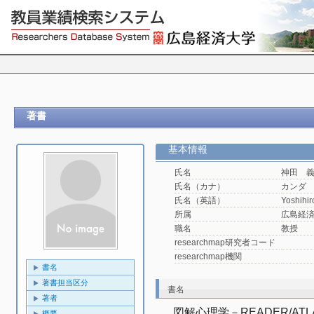
著書
基本情報
氏名
神田 
氏名（カナ）
カンダ
氏名（英語）
Yoshihi
所属
広島経済
職名
教授
researchmap研究者コード
researchmap機関
書名
著書担当区分
書名
著者
図解心理学－READER/AT
概要