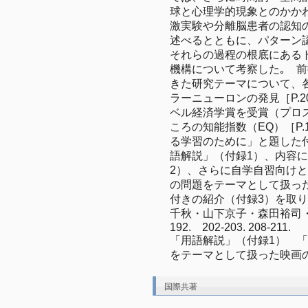
球と心理学的現象とのかか
激実験や分離脳患者の認知
述べるとともに、パターン
それらの過程の根底にある
機構について考察した｡　
きた研究テーマについて、
ラーニューロンの発見［P.2
ベル経済学賞を受賞（プロス
ころの知能指数（EQ）［P
る学習のために」と題した
語解説」（付録1）、内容
2）、さらに自学自習向け
の問題をテーマとして扱っ
付きの紹介（付録3）を取り上
千秋・山下京子・森田裕司・廣兼孝信
192.　202-203. 208-211.

「用語解説」（付録1）　
をテーマとして扱った映画
国際共著