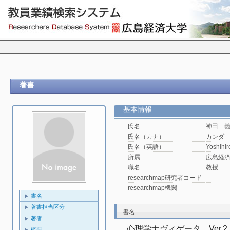
著書
基本情報
氏名
神田 
氏名（カナ）
カンダ
氏名（英語）
Yoshihi
所属
広島経済
職名
教授
researchmap研究者コード
researchmap機関
書名
著書担当区分
書名
著者
心理学ナヴィゲータ　Ver.
概要