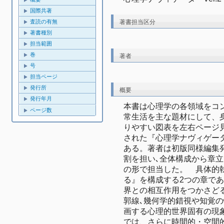
国際共著
著書担当区分
査読の有無
著書種別
担当範囲
巻
著者
号
担当ページ
発行所
概要
発行年月
本書は心理学の各領域をコ
ページ数
常生活を主な題材にして、
りやすい図表を左右ページ
された『心理学ナヴィゲータ』
ある。著者は初版同様編集
割を担い､全体構成から章
の形で担当した。　具体的
る』を構成する2つの章で
界との相互作用をつかさど
郭線､幾何学的錯視や知覚
画する心理的世界固有の現
では、さらに時間的・空間