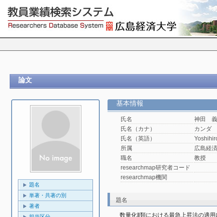
論文
基本情報
氏名
神田 
氏名（カナ）
カンダ
氏名（英語）
Yoshihi
所属
広島経済
職名
教授
researchmap研究者コード
researchmap機関
題名
単著・共著の別
題名
著者
数量化Ⅱ類における最急上昇法の適用
担当区分