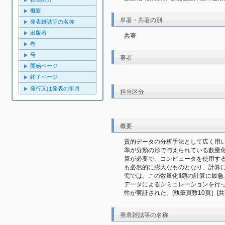
概要
単著・共著の別
発表雑誌等の名称
出版者
共著
巻
号
著者
開始ページ
終了ページ
発行又は発表の年月
担当区分
概要
質的データの分析手法として広く用い
準が分類の形で与えられている数量
算が必要で、コンピュータを使用す
も必然的に膨大なものとなり、計算
究では、この数量化Ⅱ類の計算に最
データによるシミュレーションを行
性が実証された。[執筆頁数10頁］
発表雑誌等の名称