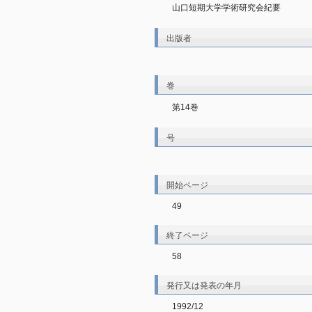
山口短期大学学術研究会紀要
出版者
巻
第14巻
号
開始ページ
49
終了ページ
58
発行又は発表の年月
1992/12