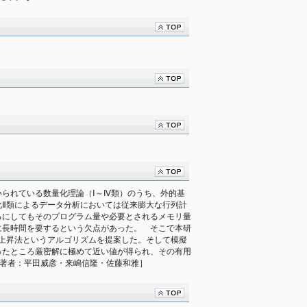
られている数量化理論（Ⅰ～Ⅳ類）のうち、外的基
化Ⅱ類によるデータ分析においては従来膨大な行列計
るにしてもそのプログラム量や必要とされるメモリ量
に長時間を要するという欠点があった。　そこで本研
急上昇法というアルゴリズムを提案した。そして模擬
ったところ厳密解に極めて近い値が得られ、その有用
[共著者：平田威彦・来嶋信隆・佐藤和雅］