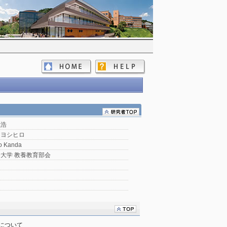
義浩
 ヨシヒロ
ro Kanda
大学 教養教育部会
について