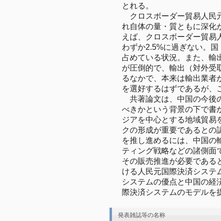
とれる。

　クロスボーダー貿易人民
れ自体の量・質ともに深化が
えば、クロスボーダー貿易
わずか2.5%に過ぎない。
占めている状況。また、輸
が圧倒的で、輸出（対外受
るなかで、本来は輸出業者
を選好するはずであるが、こ
　共著論文は、中国の今後
べきかという背景の下で書
ジアを中心とする地域貿易
クの形成が重要であるとの
を推し進めるには、中国の
ティング戦略などの諸側面
その販売推進が必要である
ける人民元国際決済システ
システムの優点と中国の経
際決済システムのモデルを
発表雑誌等の名称