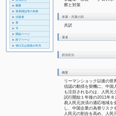
察と対策
概要
発表雑誌等の名称
単著・共著の別
出版者
巻
共訳
号
開始ページ
著者
終了ページ
発行又は発表の年月
担当区分
概要
リーマンショック以後の世
信認の動揺を契機に、中国
も注目されるのは、人民元
試行開始１年後の2011年
易人民元決済の適応地域を
し、中国企業の為替リスク
人民元の割合を高め、人民