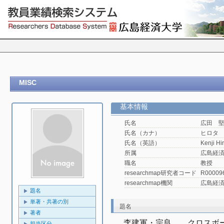
MISC
基本情報
氏名
広田 
氏名（カナ）
ヒロタ
氏名（英語）
Kenji Hi
所属
広島経済
職名
教授
researchmap研究者コード
R00009
researchmap機関
広島経
題名
単著・共著の別
題名
著者
李建軍・宗良　　クロスボ
担当区分