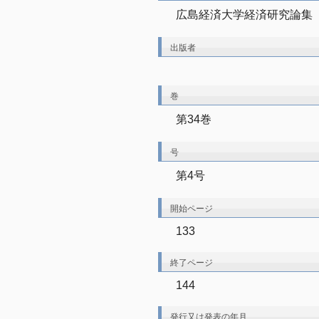
広島経済大学経済研究論集
出版者
巻
第34巻
号
第4号
開始ページ
133
終了ページ
144
発行又は発表の年月