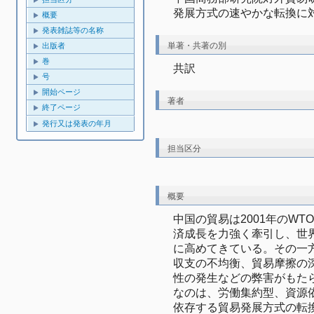
発展方式の速やかな転換に
概要
発表雑誌等の名称
単著・共著の別
出版者
巻
共訳
号
開始ページ
著者
終了ページ
発行又は発表の年月
担当区分
概要
中国の貿易は2001年のW
済成長を力強く牽引し、世
に高めてきている。その一
収支の不均衡、貿易摩擦の
性の発生などの弊害がもた
なのは、労働集約型、資源
依存する貿易発展方式の転