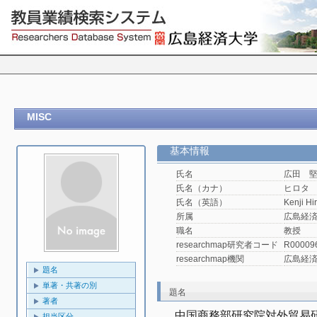
MISC
基本情報
氏名
広田 
氏名（カナ）
ヒロタ
氏名（英語）
Kenji Hi
所属
広島経済
職名
教授
researchmap研究者コード
R00009
researchmap機関
広島経
題名
単著・共著の別
題名
著者
中国商務部研究院対外貿易
担当区分