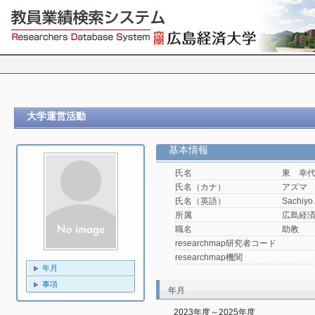
大学運営活動
基本情報
氏名
東 幸
氏名（カナ）
アズマ
氏名（英語）
Sachiy
所属
広島経済
職名
助教
researchmap研究者コード
researchmap機関
年月
事項
年月
2023年度～2025年度