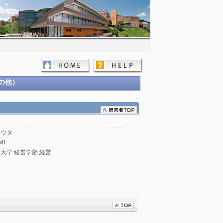
の他）
太
ユウタ
MI
大学 経営学部 経営