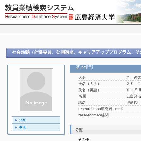
社会活動（外部委員、公開講座、キャリアアッププログラム、そ
基本情報
氏名
角 裕
氏名（カナ）
スミ 
氏名（英語）
Yuta SU
所属
広島経済
職名
准教授
researchmap研究者コード
researchmap機関
分類
事項
分類
その他