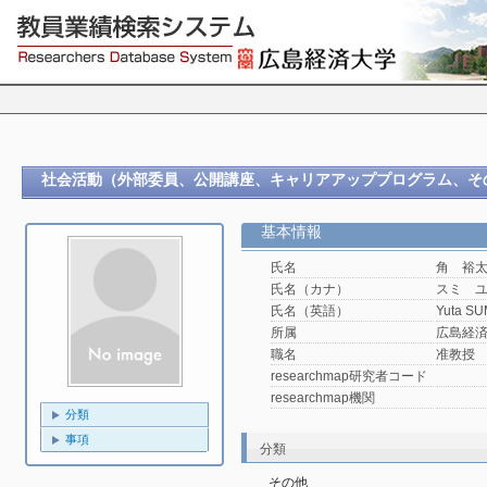
社会活動（外部委員、公開講座、キャリアアッププログラム、そ
基本情報
氏名
角 裕
氏名（カナ）
スミ 
氏名（英語）
Yuta SU
所属
広島経済
職名
准教授
researchmap研究者コード
researchmap機関
分類
事項
分類
その他