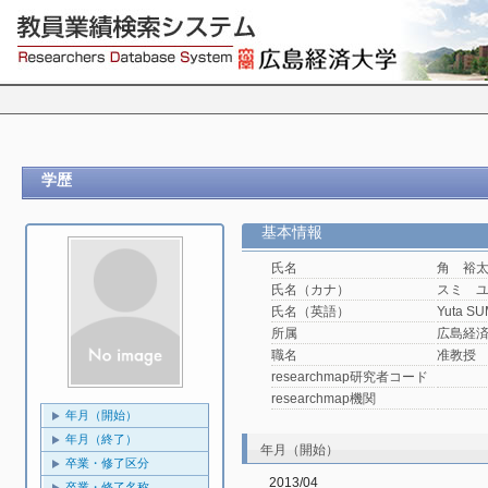
学歴
基本情報
氏名
角 裕
氏名（カナ）
スミ 
氏名（英語）
Yuta SU
所属
広島経済
職名
准教授
researchmap研究者コード
researchmap機関
年月（開始）
年月（終了）
年月（開始）
卒業・修了区分
2013/04
卒業・修了名称