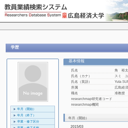
学歴
基本情報
氏名
角 裕
氏名（カナ）
スミ 
氏名（英語）
Yuta SU
所属
広島経済
職名
准教授
researchmap研究者コード
researchmap機関
年月（開始）
年月（終了）
年月（開始）
卒業・修了区分
2015/03
卒業・修了名称