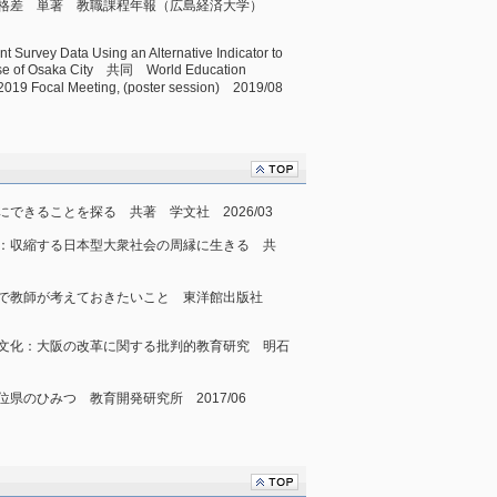
育格差 単著 教職課程年報（広島経済大学）
t Survey Data Using an Alternative Indicator to
ase of Osaka City 共同 World Education
2019 Focal Meeting, (poster session) 2019/08
できることを探る 共著 学文社 2026/03
：収縮する日本型大衆社会の周縁に生きる 共
校で教師が考えておきたいこと 東洋館出版社
文化：大阪の改革に関する批判的教育研究 明石
県のひみつ 教育開発研究所 2017/06