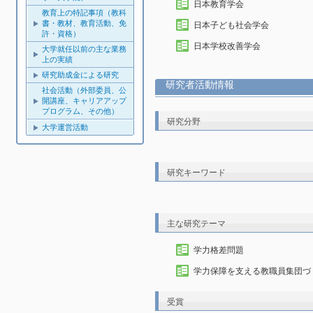
日本教育学会
教育上の特記事項（教科
書・教材、教育活動、免
日本子ども社会学会
許・資格）
日本学校改善学会
大学就任以前の主な業務
上の実績
研究助成金による研究
研究者活動情報
社会活動（外部委員、公
開講座、キャリアアップ
プログラム、その他）
研究分野
大学運営活動
研究キーワード
主な研究テーマ
学力格差問題
学力保障を支える教職員集団づ
受賞