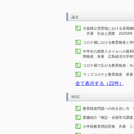
論文
大規模公営団地における長期継
共著 社会と調査 2025/09
コロナ禍における教育格差と学校
中学生の授業スタイルへの親和
間格差 単著 広島経済大学研究論
コロナ禍で広がる教育格差：今が
ウィズコロナと教育格差 単著 教
全て表示する（22件）
MISC
教育格差問題への向き合い方 単
図書紹介『検証・全国学力調査』
小学校教育用語辞典 共著 ミネル