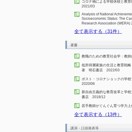
コロナ禍による学校休校と教
2021/03
Analysis of National Achievemen
Socioeconomic Status: The C
Research Association (WERA) 
全て表示する（31件）
著書
教職のための教育社会学：教師に
低所得層家族の生活と教育戦略
著 明石書店 2022/03
ポスト・コロナショックの学
2020/06
新自由主義的な教育改革と学校
書店 2018/12
若手教師がぐんぐん育つ学力上位
全て表示する（13件）
講演・口頭発表等