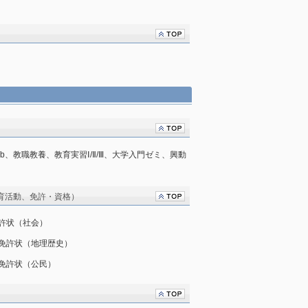
/b、教職教養、教育実習Ⅰ/Ⅱ/Ⅲ、大学入門ゼミ、興動
育活動、免許・資格）
許状（社会）
免許状（地理歴史）
免許状（公民）