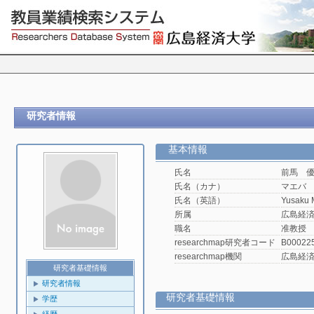
研究者情報
基本情報
氏名
前馬 
氏名（カナ）
マエバ
氏名（英語）
Yusaku
所属
広島経済
職名
准教授
researchmap研究者コード
B00022
researchmap機関
広島経
研究者基礎情報
研究者情報
研究者基礎情報
学歴