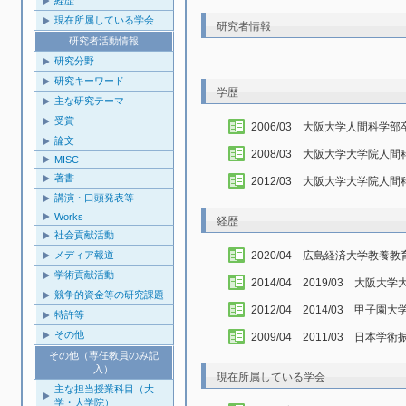
経歴
現在所属している学会
研究者情報
研究者活動情報
研究分野
研究キーワード
学歴
主な研究テーマ
受賞
2006/03 大阪大学人間科学部
論文
2008/03 大阪大学大学院
MISC
著書
2012/03 大阪大学大学院
講演・口頭発表等
Works
経歴
社会貢献活動
2020/04 広島経済大学教養
メディア報道
学術貢献活動
2014/04 2019/03 大
競争的資金等の研究課題
2012/04 2014/03 甲
特許等
その他
2009/04 2011/03 日本
その他（専任教員のみ記
入）
現在所属している学会
主な担当授業科目（大
学・大学院）