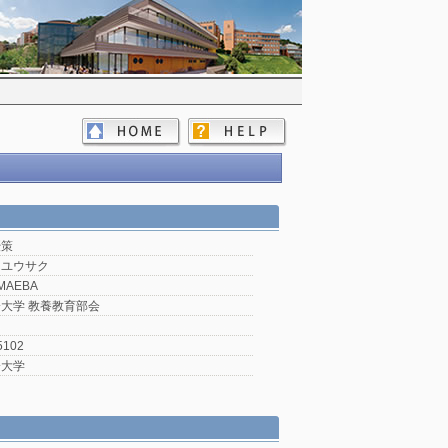
優策
 ユウサク
 MAEBA
大学 教養教育部会
5102
済大学