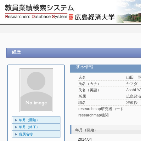
経歴
基本情報
氏名
山田 
氏名（カナ）
ヤマダ
氏名（英語）
Asahi 
所属
広島経済
職名
准教授
researchmap研究者コード
researchmap機関
年月（開始）
年月（終了）
年月（開始）
所属名称
2014/04