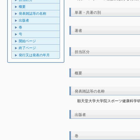
概要
単著・共著の別
発表雑誌等の名称
出版者
巻
著者
号
開始ページ
終了ページ
担当区分
発行又は発表の年月
概要
発表雑誌等の名称
順天堂大学大学院スポーツ健康科学
出版者
巻