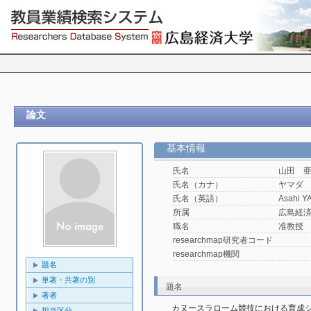
論文
基本情報
氏名
山田 
氏名（カナ）
ヤマダ
氏名（英語）
Asahi 
所属
広島経済
職名
准教授
researchmap研究者コード
researchmap機関
題名
単著・共著の別
題名
著者
カヌースラローム競技における育成
担当区分