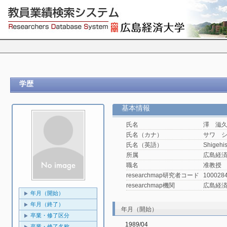
学歴
基本情報
氏名
澤 滋
氏名（カナ）
サワ 
氏名（英語）
Shigehi
所属
広島経済
職名
准教授
researchmap研究者コード
100028
researchmap機関
広島経
年月（開始）
年月（終了）
年月（開始）
卒業・修了区分
1989/04
卒業・修了名称